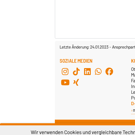
Letzte Änderung: 24.01.2023
-
Ansprechpar
SOZIALE MEDIEN
K
O
M
F
In
L
P
D
Wir verwenden Cookies und vergleichbare Techno