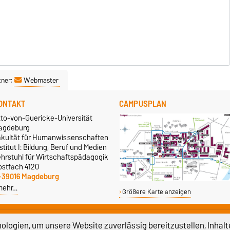
tner:
Webmaster
ONTAKT
CAMPUSPLAN
tto-von-Guericke-Universität
agdeburg
akultät für Humanwissenschaften
stitut I: Bildung, Beruf und Medien
ehrstuhl für Wirtschaftspädagogik
ostfach 4120
-39016 Magdeburg
mehr…
Größere Karte anzeigen
logien, um unsere Website zuverlässig bereitzustellen, Inhalt