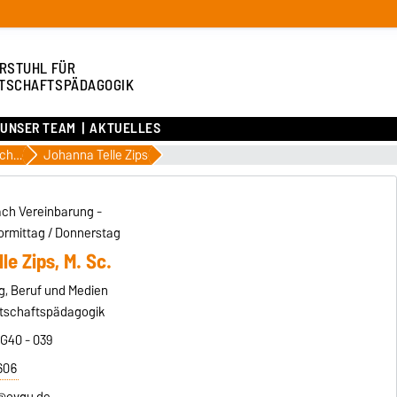
RSTUHL FÜR
TSCHAFTSPÄDAGOGIK
UNSER TEAM
AKTUELLES
Wissenschaftliche MitarbeiterInnen
Johanna Telle Zips
ach Vereinbarung -
ormittag / Donnerstag
le Zips, M. Sc.
ung, Beruf und Medien
rtschaftspädagogik
 G40 - 039
606
e@ovgu.de