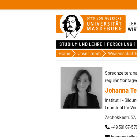
LEH
WIR
STUDIUM UND LEHRE
FORSCHUNG
Home
Unser Team
Sprechzeiten: n
regulär Montagv
Johanna Tel
Institut I - Bild
Lehrstuhl für Wi
Zschokkestr. 32,
+49 391 67-57
johanna.tell