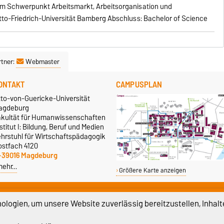
em Schwerpunkt Arbeitsmarkt, Arbeitsorganisation und
tto-Friedrich-Universität Bamberg Abschluss: Bachelor of Science
tner:
Webmaster
ONTAKT
CAMPUSPLAN
tto-von-Guericke-Universität
agdeburg
akultät für Humanwissenschaften
stitut I: Bildung, Beruf und Medien
ehrstuhl für Wirtschaftspädagogik
ostfach 4120
-39016 Magdeburg
mehr…
Größere Karte anzeigen
logien, um unsere Website zuverlässig bereitzustellen, Inhalt