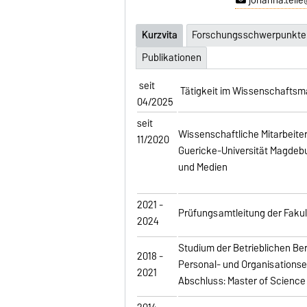
Kurzvita
Forschungsschwerpunkte
Publikationen
seit
Tätigkeit im Wissenschaftsma
04/2025
seit
Wissenschaftliche Mitarbeite
11/2020
Guericke-Universität Magdebur
und Medien
2021 -
Prüfungsamtleitung der Fakul
2024
Studium der Betrieblichen B
2018 -
Personal- und Organisationse
2021
Abschluss: Master of Science