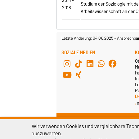
2014 -
Studium der Soziologie mit d
2018
Arbeitswissenschaft an der O
Letzte Änderung: 04.06.2025
-
Ansprechpar
SOZIALE MEDIEN
K
O
M
F
In
L
P
D
Wir verwenden Cookies und vergleichbare Techno
auszuwerten.