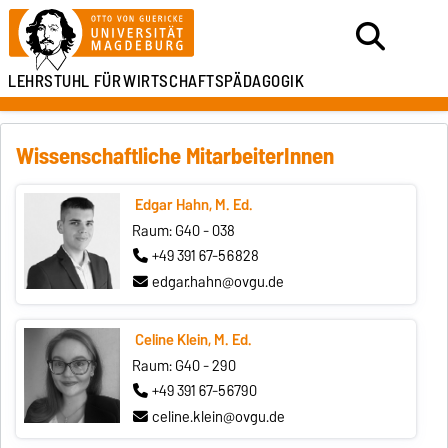
LEHRSTUHL FÜR
WIRTSCHAFTSPÄDAGOGIK
Wissenschaftliche MitarbeiterInnen
Edgar Hahn, M. Ed.
Raum: G40 - 038
+49 391 67-56828
edgar.hahn@ovgu.de
Celine Klein, M. Ed.
Raum: G40 - 290
+49 391 67-56790
celine.klein@ovgu.de