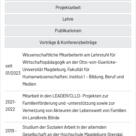
Projektarbeit
Lehre
Publikationen
Vorträge & Konferenzbeiträge
Wissenschaftliche Mitarbeiterin am Lehrstuhl für
Wirtschaftspädagogik an der Otto-von-Guericke-
seit
Universität Magdeburg, Fakultät für
01/2023
Humanwissenschaften, Institut I – Bildung, Beruf und
Medien
Mitarbeit in den LEADER/CLLD- Projekten zur
2021-
Familienförderung und -unterstützung sowie zur
2022
Vernetzung von Akteuren der Lebenswelt von Familien
im Landkreis Börde
Studium der Sozialen Arbeit in der alternden
2019 -
Gesellschaft an der Hochschule Magdeburg-Stendal,